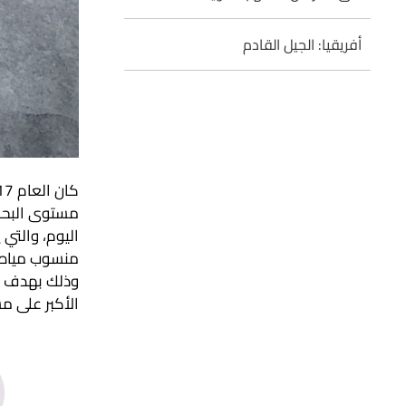
أفريقيا: الجيل القادم
‬الأكبر‭ ‬على‭ ‬مستوى‭ ‬التاريخ‭ ‬المعروف‭. ‬