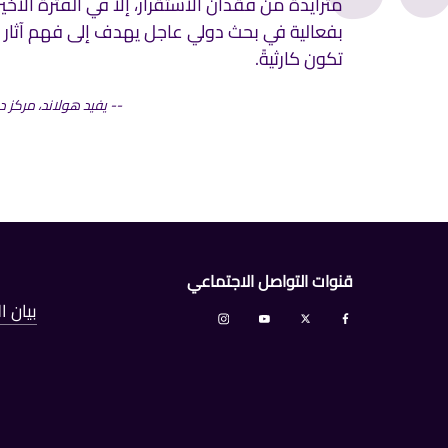
‬تكون‭ ‬كارثيةً.
يفيد هولاند، مركز د
قنوات التواصل الاجتماعي
بيان 