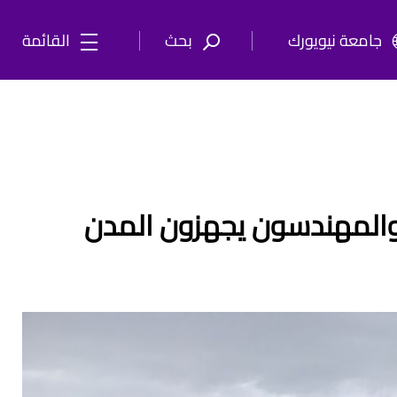
جامعة نيويورك
بحث
القائمة