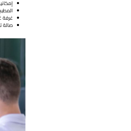
إمكاني
المط
غرفة 
صالة ت