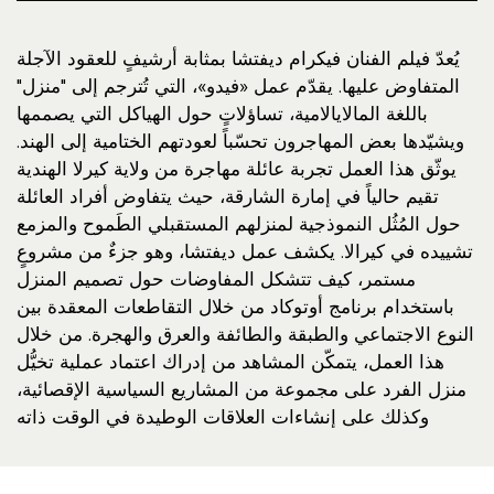
يُعدّ فيلم الفنان فيكرام ديفتشا بمثابة أرشيفٍ للعقود الآجلة
المتفاوض عليها. يقدّم عمل «فيدو»، التي تُترجم إلى "منزل"
باللغة المالايالامية، تساؤلاتٍ حول الهياكل التي يصممها
ويشيّدها بعض المهاجرون تحسّباً لعودتهم الختامية إلى الهند.
يوثّق هذا العمل تجربة عائلة مهاجرة من ولاية كيرلا الهندية
تقيم حالياً في إمارة الشارقة، حيث يتفاوض أفراد العائلة
حول المُثُل النموذجية لمنزلهم المستقبلي الطَموح والمزمع
تشييده في كيرالا. يكشف عمل ديفتشا، وهو جزءٌ من مشروعٍ
مستمر، كيف تتشكل المفاوضات حول تصميم المنزل
باستخدام برنامج أوتوكاد من خلال التقاطعات المعقدة بين
النوع الاجتماعي والطبقة والطائفة والعرق والهجرة. من خلال
هذا العمل، يتمكّن المشاهد من إدراك اعتماد عملية تخيُّل
منزل الفرد على مجموعة من المشاريع السياسية الإقصائية،
وكذلك على إنشاءات العلاقات الوطيدة في الوقت ذاته