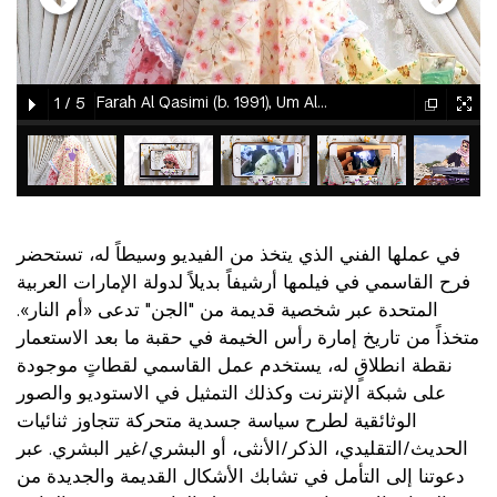
gallery
gallery
gallery
gallery
gallery
gallery
gallery
gallery
gallery
gallery
gallery
gallery
gallery
gallery
gallery
Farah Al Qasimi (b. 1991), Um Al-Naar, 2019, film, 42 min 07 sec (still from film)
1
/
5
element
element
element
element
element
element
element
element
element
element
gallery
gallery
gallery
gallery
gallery
gallery
gallery
gallery
gallery
gallery
gallery
gallery
gallery
gallery
gallery
gallery
gallery
gallery
gallery
gallery
gallery
gallery
gallery
gallery
gallery
element
element
element
element
element
element
element
element
element
element
element
element
element
element
element
element
element
element
element
element
element
element
element
element
element
في عملها الفني الذي يتخذ من الفيديو وسيطاً له، تستحضر
فرح القاسمي في فيلمها أرشيفاً بديلاً لدولة الإمارات العربية
المتحدة عبر شخصية قديمة من "الجن" تدعى «أم النار».
متخذاً من تاريخ إمارة رأس الخيمة في حقبة ما بعد الاستعمار
نقطة انطلاقٍ له، يستخدم عمل القاسمي لقطاتٍ موجودة
على شبكة الإنترنت وكذلك التمثيل في الاستوديو والصور
الوثائقية لطرح سياسة جسدية متحركة تتجاوز ثنائيات
الحديث/التقليدي، الذكر/الأنثى، أو البشري/غير البشري. عبر
دعوتنا إلى التأمل في تشابك الأشكال القديمة والجديدة من