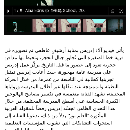
gallery
gallery
Alaa Edris (b. 1986), School, 2017, video, 4 min 53 sec (still from video)
1
/
5
element
element
gallery
gallery
gallery
gallery
gallery
gallery
gallery
gallery
gallery
gallery
gallery
gallery
gallery
gallery
gallery
gallery
gallery
gallery
gallery
gallery
gallery
gallery
gallery
gallery
gallery
element
element
element
element
element
element
element
element
element
element
element
element
element
element
element
element
element
element
element
element
element
element
element
element
element
يأتي فيديو آلاء إدريس بمثابة أرشيفٍ عاطفي تم تصويره في
قرية خط الصغيرة التي تُجاورِ جبال الحجر، وتحيط بها مدافن
حجرية تعود إلى عصور ما قبل التاريخ. يركّز عمل إدريس
على مدرسة عامة مهجورة، حيث أعادت إدريس تمثيل
تجربتها كطالبة في التاسعة من عمرها. من خلال الحركة
البطيئة والممنهجة عند تنقّلها عبر أطلال المدرسة وزواياها
المختلفة، نشهد الفنانة منغمسة في تكسير مصابيح الهالوجين
الكبيرة الحساسة على أسطح المدرسة المختلفة. من خلال
هذا التحدي الظاهر، تجسّد إدريس رفضاً للمقولة العربية
المأثورة "العلم نور". بدلاً من ذلك، تدعونا الفنانة إلى
استجواب التشابكات التي تشوب المؤسسات التعليمية
الحديثة ووسائلها التربوية