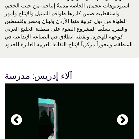
استوديوهات عجمان الخاصة مدينةً إنتاجية من حيث الحجم،
واستقطبت ضمن كادرها طواقم التمثيل والإنتاج وأمهر
الطهاة من دول عربية منها الأردن ولبنان ومصر وفلسطين
واليمن. يسلّط المشروع الضوء على منطقة الخليج العربي
كوجهة للهجرة، ونقطة انطلاق في الصناعة الإبداعية في
المنطقة، ومحوراً مركزياً لإنتاج الثقافة العربية العابرة للحدود
آلاء إدريس: مدرسة
gallery
gallery
gallery
gallery
gallery
element
element
element
element
element
element
element
element
element
element
gallery
gallery
gallery
gallery
gallery