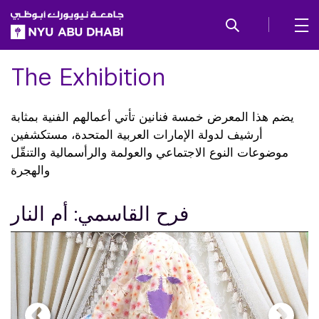
SKIP TO ALL NYU NAVIGATION
SKIP TO MAIN CONTENT
The Exhibition
يضم هذا المعرض خمسة فنانين تأتي أعمالهم الفنية بمثابة
أرشيف لدولة الإمارات العربية المتحدة، مستكشفين
موضوعات النوع الاجتماعي والعولمة والرأسمالية والتنقّل
والهجرة
فرح القاسمي: أم النار
gallery
gallery
gallery
gallery
gallery
element
element
element
element
element
element
element
element
element
element