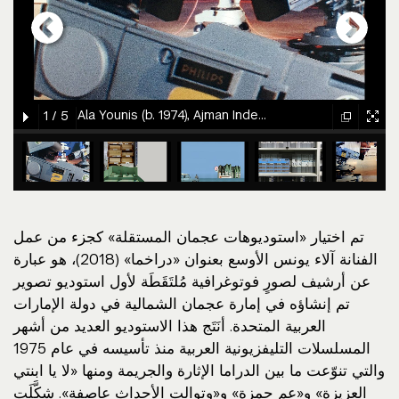
gallery
gallery
gallery
gallery
gallery
element
element
element
element
element
element
element
element
element
element
gallery
gallery
gallery
gallery
gallery
gallery
gallery
gallery
gallery
Ala Younis (b. 1974), Ajman Independent Studios: Technology, 2021 (photographic archive)
1
/
5
element
element
element
element
gallery
gallery
gallery
gallery
gallery
gallery
gallery
gallery
gallery
gallery
gallery
gallery
gallery
gallery
gallery
gallery
gallery
gallery
gallery
gallery
gallery
gallery
gallery
gallery
gallery
element
element
element
element
element
element
element
element
element
element
element
element
element
element
element
element
element
element
element
element
element
element
element
element
element
تم اختيار «استوديوهات عجمان المستقلة» كجزء من عمل
الفنانة آلاء يونس الأوسع بعنوان «دراخما» (2018)، هو عبارة
عن أرشيف لصورٍ فوتوغرافية مُلتَقَطَة لأول استوديو تصوير
تم إنشاؤه في إمارة عجمان الشمالية في دولة الإمارات
العربية المتحدة. أنَتَج هذا الاستوديو العديد من أشهر
المسلسلات التليفزيونية العربية منذ تأسيسه في عام 1975
والتي تنوّعت ما بين الدراما الإثارة والجريمة ومنها «لا يا ابنتي
العزيزة» و«عم حمزة» و«وتوالت الأحداث عاصفة». شكَّلَت