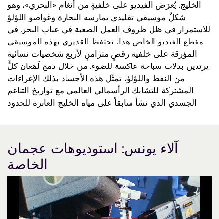
الخليج. يُعرَض الفيديو على خلفيةٍ من أنغام «البحري»، وهو
شكلٌ موسيقي تقليدي يمارسه البحارة وغواصو اللؤلؤ
للاستمرار في ظل ظروف العمل الصعبة في عباب البحر. في
مقطع الفيديو الخاص هذا، تحتفظ القديري بهذه الموسيقى
المؤرقة على خلفية رقصٍ متزامنٍ لأربع شخصيات نسائية
يرتدين بدلات سباحة عاكسة للضوء. من خلال دمج لَمَعان كلٍّ
من النفط واللؤلؤ، تمثّل هذه الأجساد بذلك الإغراءات
المشتركة للتشابك الرأسمالي العالمي مع تواريخ التناغم
الجسدي الذي نشأ سابقاً على مياه الخليج العابرة للحدود
آلاء يونس: استوديوهات عجمان
الخاصة