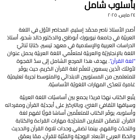
بأسلوب شامل
٢٤ مارس، ٢٠٢٥
أصدر الأستاذ ناصر محمّد إسليم، المحاضر الأوّل في اللغة
العربيّة في جامعة نيويورك أبوظبي والدكتور خالد شحو، أستاذ
الدراسات العربية والإسلامية في معهد تيسير، كتابًا ثنائيّ
اللغة بالإنجليزيّة والعربيّة لمتعلّمي اللغة العربيّة يحمل عنوان
"لغة القرآن"
. يهدف هذا المرجع الشامل إلى سدّ الفجوة
لأولئك الّذين يسعون لتعلّم لغة القرآن الكريم، حيث يوفّر
للمتعلمين من المستويين الابتدائي والمتوسط تجربة تعليميّة
غامرة تتعدّى المهارات اللغويّة الأساسيّة.
يتّبع الكتاب نهجًا فريدًا يجمع بين أساسيّات اللغة العربيّة
وسياقها الثقافيّ الغنيّ. وبالتركيز على أبجديّة القرآن ومفرداته
وأسلوبه، يوفّر الكتاب للمتعلّمين أساسًا قويًّا لفهم لغة
القرآن. تتضمّن التمارين المتدرّجة مهارات القراءة والكتابة
والتحدّث والفهم، بينما تضفي وحدات تلاوة القرآن والحديث
والخطّ العربيّ الأبعاد الروحيّة والفنّيّة للقرآن، ممّا يعمّق