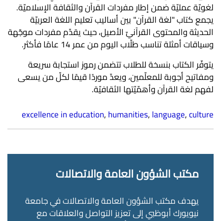
لغويّة عمليّة ضمن إطار مفردات القرآن والثقافة الإسلاميّة.
يجمع كتاب "لغة القرآن" بين أساليب تعليم اللغة العربيّة
الحديثة والمحتوى القرآنيّ الأصيل، حيث يقدّم مفردات موجّهة
وسياقات أمثلة تناسب طلّاب اليوم من عمر 14 عامًا فأكثر.
يتوفّر الكتاب بنسخة للطلاب تتضمن رموز استجابة سريعة
ومفاتيح أجوبة للمعلّمين، ويعدّ موردًا قيمًا لكلّ من يسعى
لفهم لغة القرآن وأهمّيّتها الثقافيّة.
excellence in education
,
humanities
,
language
,
culture
مكتب الشؤون العامة والاتصالات
يهدف مكتب الشؤون العامة والاتصالات في جامعة
نيويورك أبوظبي إلى تعزيز التواصل والعلاقات مع