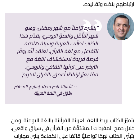
ارتباطهم بنصّه وتقاليده.
"بنشره تزامناً مع شهر رمضان، وهو
شهر التأمّل والنموّ الروحيّ، يقدّم هذا
الكتاب لطلّاب العربية وسيلة هادفة
للتفاعل مع لغة القرآن. نعتقد أنّه يوفّر
فرصة فريدة لاستكشاف اللغة مع
التركيز على تراثها الثقافيّ والروحيّ،
ممّا يعزّز ارتباطًا أعمق بالقرآن الكريم".
الأستاذ ناصر محمّد إسليم، المحاضر
الأوّل في اللغة العربيّة
يتميّز الكتاب بربط اللغة العربيّة القرآنيّة باللغة اليوميّة، ومن
خلال دمج المفردات المشتقّة من القرآن في سياق واقعيّ،
يتبنّى الكتاب نهجًا تواصليًّا قائمًا على الكفاءة يبني مهارات