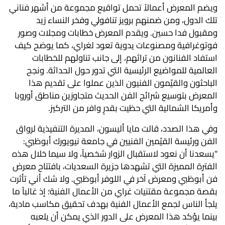
ويضم المعرض أعمالاً تحمل تواقيع مجموعة من أشهر فناني
تلك الدول، ومن ضمنهم برويز تنافولي وفخر النساء زيد
ومقبول فدا حسين. ويقدم المعرض خطابات ومجلات وصور
فوتوغرافية ومصنوعات يدوية تعود لغراي، كما يوضح كيف
استفاد الفنانون من تراثهم، إلى جانب تناولهم للخطابات
العالمية للمواضيع الرئيسية التي تدور حول الحداثة. ونجح
الباحثون والقيّمون الفنيون الذين عملوا على تقديم هذا
المعرض بتوسيع شرائح الفن الحديث متجاوزين مناطق أوروبا
وأمريكا الشمالية التي حظيت بقدرٍ وافر من التركيز.
وفي هذا الصدد، قالت مايا أليسون، المديرة التنفيذية لرواق
الفن ورئيسة القيّمين الفنيين في جامعة نيويورك أبوظبي:
"يسعدنا أن نعود لاستقبال الزوار شخصياً، ولا سيما خلال هذه
الفترة المميزة التي تشهدها جزيرة السعديات، بافتتاح معرض
فن أبوظبي ومعرض آخر في اللوفر أبوظبي. ولا شك أني تأثرت
بقصة مجموعة مقتنيات غراي من الأعمال الفنية؛ إذ غالباً ما
يلجأ الناس لجمع الأعمال الفنية بهدف تحقيق مكاسب مادية،
بينما يؤكد هذا المعرض على الدور الذي يمكن أن يلعبه