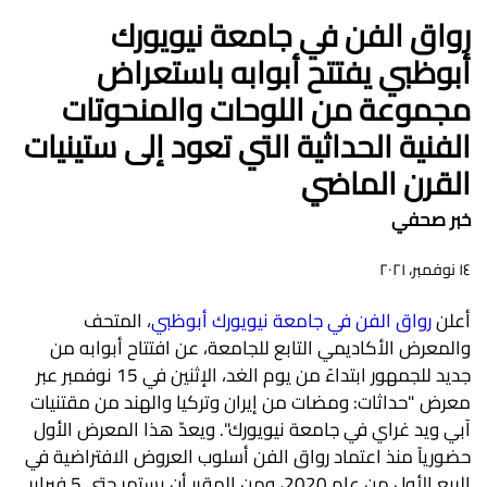
رواق الفن في جامعة نيويورك
أبوظبي يفتتح أبوابه باستعراض
مجموعة من اللوحات والمنحوتات
الفنية الحداثية التي تعود إلى ستينيات
القرن الماضي
خبر صحفي
١٤ نوفمبر، ٢٠٢١
أعلن
رواق الفن في جامعة نيويورك أبوظبي
، المتحف
والمعرض الأكاديمي التابع للجامعة، عن افتتاح أبوابه من
جديد للجمهور ابتداءً من يوم الغد، الإثنين في 15 نوفمبر عبر
معرض
"حداثات: ومضات من إيران وتركيا والهند من مقتنيات
آبي ويد غراي في جامعة نيويورك". ويعدّ هذا المعرض الأول
حضورياً منذ اعتماد رواق الفن أسلوب العروض الافتراضية في
الربع الأول من عام 2020، ومن المقرر أن يستمر حتى 5 فبراير