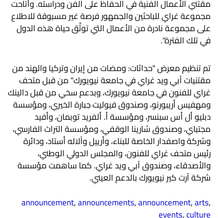
مقتني الأعمال الفنية في الحفاظ على الفن ودراسته. وأتاحت
مجموعة غراي للباحثين والجمهور فرصة غير مسبوقة للاطلاع
على مجموعة نادرة من الأعمال التي توثّق حياة هذه الدول
في تلك الفترة".
تم تنظيم معرض "حداثات: ومضات من إيران وتركيا والهند من
مقتنيات آبي ويد غراي في جامعة نيويورك" من قبل متحف
غراي للفنون في جامعة نيويورك، وبدعم سخي من قبل دالينك
ومهفيس أريبورنو، وصندوق فيوليت جبارة الخيري، ومؤسسة
دبليو أل أس سبنسر، ومؤسسة أ. ألفريد توبمان، وأفيد
مجتباي، وصندوق شارينا الوقفي، ومؤسسة التراث الفارسي،
وشركة واصفدار الخاصة للبناء، وأرييل وآلاله أستاد، ودائرة
رئيس متحف غراي للفنون، والمجلس الدولي الوطني،
والأصدقاء، وصندوق آبي ويد غراي. كما ساهمت مؤسسة
شركة آرت كير نيويورك بالدعم العيني.
announcement
,
announcements
,
announcement
,
arts
,
events
,
culture