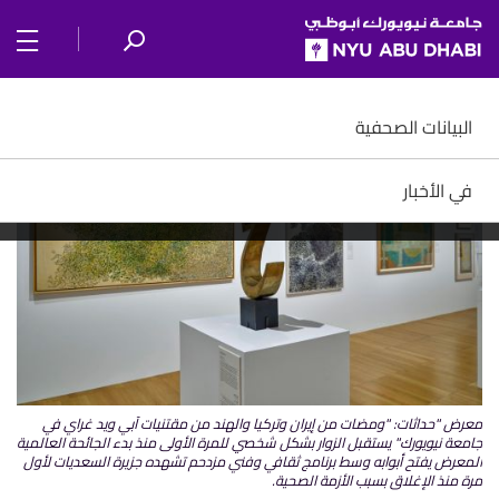
SKIP TO ALL NYU NAVIGATION
SKIP TO MAIN CONTENT
البيانات الصحفية
في الأخبار
معرض "حداثات: "ومضات من إيران وتركيا والهند من مقتنيات آبي ويد غراي في
جامعة نيويورك" يستقبل الزوار بشكل شخصي للمرة الأولى منذ بدء الجائحة العالمية
المعرض يفتح أبوابه وسط برنامج ثقافي وفني مزدحم تشهده جزيرة السعديات لأول
مرة منذ الإغلاق بسبب الأزمة الصحية.