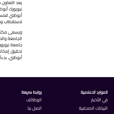
يعد التعاون 
نيويورك أبوظ
أبوظبي للمسا
لاستقطاب ودع
ويسعى مكتب ا
الجامعة والم
جامعة نيويور
تحقيق إمكانا
أبوظبي، بدءا
الموارد الاعلامية
روابط سريعة
في الأخبار
الوظائف
البيانات الصحفية
اتصل بنا