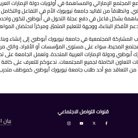
مع المجتمع الإماراتي والمساهمة في أولويات دولة الإمارات العر
بي. وانطلاقاً من تقاليد جامعة نيويورك الأم في التفاعل والتكام
همة بشكل فاعل في دفع عجلة التحول في أبوظبي لتكون واحدة م
م الأفكار البناءة، ووجهة للتعليم المتميّز، ومركزاً لاحتضان الم
لمشاركة المجتمعية في جامعة نيويورك أبوظبي إلى إنشاء وبناء و
جتمع المحيط، سواء على مستوى المؤسسات أو الأفراد، والتي من 
ك أبوظبي ودولة الإمارات العربية المتحدة. وتعمل الجامعة على 
ت التعاون الكاملة لجميع المجتمعات. ندعوكم للتعرف على كافة ال
ً من التعاقد مع أحد طلاب جامعة نيويورك أبوظبي كموظف متدرب، وص
قنوات التواصل الاجتماعي
بيان 