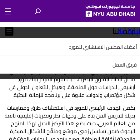
SKIP TO ALL NYU NAVIGATION
SKIP TO MAIN CONTENT
Chi
نبذة عنا
ذة عنا
Page
عضاء المجلس الاستشاري للمورد
المورد: المركز العربي لدراسة الفن
ريق العمل
المورد: المركز العربي لدراسة الفن هو حلقة وصل دولية في
مجال أبحاث الفنون البصرية، حيث يقوم المركز ببناء موردٍ
أرشيفي للدراسات حول المنطقة، وهيكلٍ للتعاون الدولي في
شكل مؤتمراتٍ وندوات، علاوة على برنامجه للزمالة البحثية.
يكمن الهدف الرئيسي للمورد في استكشاف طرق وممارسات
بديلة لتدريس الفن بناءً على وجهات نظر ونظريات إقليمية نابعة
من العالم العربي، حيث يضع هذا التركيز البديل لهذا المنهج
البحوث ضمن تسلسل زمني موسّع ومنقّح للأشكال المبكرة
والحديثة لثقافة المنطقة. وهو يبتعد عن الروايات المفترضة