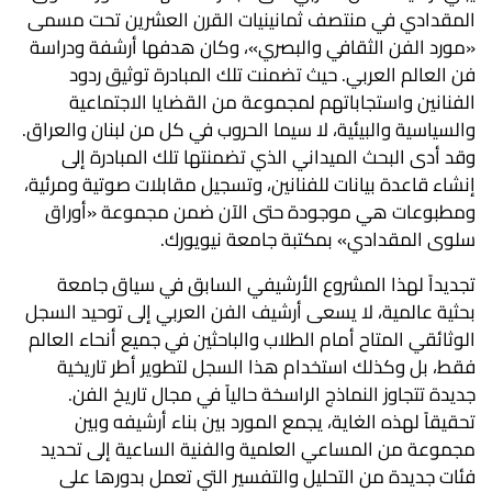
المقدادي في منتصف ثمانينيات القرن العشرين تحت مسمى
«مورد الفن الثقافي والبصري»، وكان هدفها أرشفة ودراسة
فن العالم العربي. حيث تضمنت تلك المبادرة توثيق ردود
الفنانين واستجاباتهم لمجموعة من القضايا الاجتماعية
والسياسية والبيئية، لا سيما الحروب في كل من لبنان والعراق.
وقد أدى البحث الميداني الذي تضمنتها تلك المبادرة إلى
إنشاء قاعدة بيانات للفنانين، وتسجيل مقابلات صوتية ومرئية،
ومطبوعات هي موجودة حتى الآن ضمن مجموعة «أوراق
سلوى المقدادي» بمكتبة جامعة نيويورك.
تجديداً لهذا المشروع الأرشيفي السابق في سياق جامعة
بحثية عالمية، لا يسعى أرشيف الفن العربي إلى توحيد السجل
الوثائقي المتاح أمام الطلاب والباحثين في جميع أنحاء العالم
فقط، بل وكذلك استخدام هذا السجل لتطوير أطر تاريخية
جديدة تتجاوز النماذج الراسخة حالياً في مجال تاريخ الفن.
تحقيقاً لهذه الغاية، يجمع المورد بين بناء أرشيفه وبين
مجموعة من المساعي العلمية والفنية الساعية إلى تحديد
فئات جديدة من التحليل والتفسير التي تعمل بدورها على