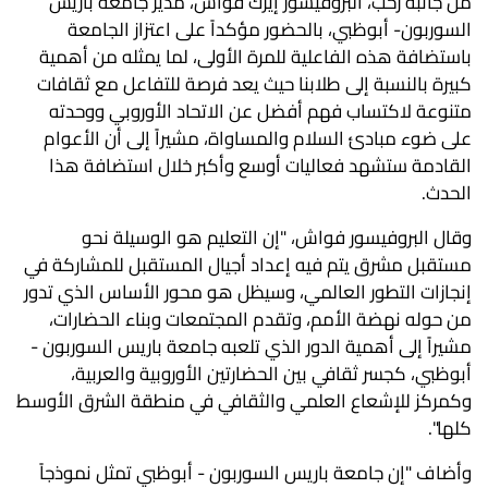
من جانبه رحب، البروفيسور إيرك فواش، مدير جامعة باريس
السوربون- أبوظبي، بالحضور مؤكداً على اعتزاز الجامعة
باستضافة هذه الفاعلية للمرة الأولى، لما يمثله من أهمية
كبيرة بالنسبة إلى طلابنا حيث يعد فرصة للتفاعل مع ثقافات
متنوعة لاكتساب فهم أفضل عن الاتحاد الأوروبي ووحدته
على ضوء مبادئ السلام والمساواة، مشيراً إلى أن الأعوام
القادمة ستشهد فعاليات أوسع وأكبر خلال استضافة هذا
الحدث.
وقال البروفيسور فواش، "إن التعليم هو الوسيلة نحو
مستقبل مشرق يتم فيه إعداد أجيال المستقبل للمشاركة في
إنجازات التطور العالمي، وسيظل هو محور الأساس الذي تدور
من حوله نهضة الأمم، وتقدم المجتمعات وبناء الحضارات،
مشيراً إلى أهمية الدور الذي تلعبه جامعة باريس السوربون -
أبوظبي، كجسر ثقافي بين الحضارتين الأوروبية والعربية،
وكمركز للإشعاع العلمي والثقافي في منطقة الشرق الأوسط
كلها".
وأضاف "إن جامعة باريس السوربون - أبوظبي تمثل نموذجاً