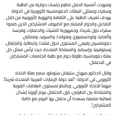
وشهدت أمسية الحفل تنظيم جلسات حوارية بين الطلبة
وسفراء وممثلي البعثات الدبلوماسية الأوروبية في الدولة،
بهدف تعريف الطلبة على الثقافة والهوية الأوروبية من خلال
التفاعل والحوار المباشر مع الضيوف المشاركين الذين ضموا
سفراء دول بلجيكا، وجمهورية التشيك، والدنمارك، وفرنسا،
وألمانيا، ولوكسمبورغ، وهولندا، والسويد، وممثلين
دبلوماسيين رفيعي المستوى لدول فنلندا، وايطاليا، والبرتغال،
وسلوفينيا، وإسبانيا، والمملكة المتحدة، حيث ترأس ممثل كل
بعثة دبلوماسية طاولة حوار مع طلبة الجامعات المشاركين
في الاحتفال.
وقال الدكتور ميهاي ستيفان ستوبارو، سفير بعثة الاتحاد
الأوروبي في الدولة: "تُعد دولة الإمارات العربية المتحدة شريكاً
مهماً للاتحاد الأوروبي. وبالنظر لمستوى العلاقات القوية
والمتبادلة بين الطرفين، فإن الاحتفال بيوم أوروبا يُشكل
فعالية متميزة يسعدنا أن نحتفل بها اليوم مع كافة
المشاركين".