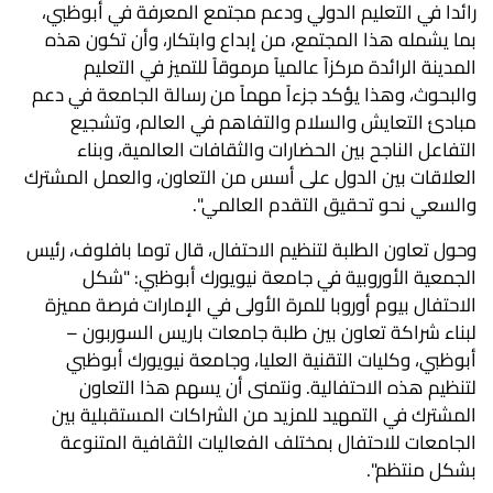
رائدا في التعليم الدولي ودعم مجتمع المعرفة في أبوظبي،
بما يشمله هذا المجتمع، من إبداع وابتكار، وأن تكون هذه
المدينة الرائدة مركزاً عالمياً مرموقاً للتميز في التعليم
والبحوث، وهذا يؤكد جزءاً مهماً من رسالة الجامعة في دعم
مبادئ التعايش والسلام والتفاهم في العالم، وتشجيع
التفاعل الناجح بين الحضارات والثقافات العالمية، وبناء
العلاقات بين الدول على أسس من التعاون، والعمل المشترك
والسعي نحو تحقيق التقدم العالمي".
وحول تعاون الطلبة لتنظيم الاحتفال، قال توما بافلوف، رئيس
الجمعية الأوروبية في جامعة نيويورك أبوظبي: "شكل
الاحتفال بيوم أوروبا للمرة الأولى في الإمارات فرصة مميزة
لبناء شراكة تعاون بين طلبة جامعات باريس السوربون –
أبوظبي، وكليات التقنية العليا، وجامعة نيويورك أبوظبي
لتنظيم هذه الاحتفالية. ونتمنى أن يسهم هذا التعاون
المشترك في التمهيد للمزيد من الشراكات المستقبلية بين
الجامعات للاحتفال بمختلف الفعاليات الثقافية المتنوعة
بشكل منتظم".