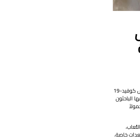
طوّر فريق من العلماء في جامعة نيويورك أبوظبي أداة تشخيصية مصنوعة من الورق، يمكن لغير المدربين استخدامها لرصد فيروس كوفيد-19
ت مخبرية متطوّرة. تقدم الشريحة (RCP-Chip)، التي صمّمها الباحثون
لتكلفة ومحمولاً
 اللُّعاب،
معدات خاصة،