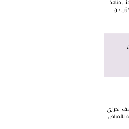
رة مثل منافذ
كوّن من
ا
ف الحراري
ة للأمراض