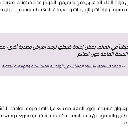
حوالي 65 درجة مئوية)، أي حوالي حرارة الماء الدافئ. يدمج تصميمها المبتكر عدة مكونات صغي
 مسبقاً بالبادئات والإنزيمات وجسيمات الذهب النانوية في جهاز م
حقيقياً في العالم. يمكن إعادة ضبطها لرصد أمراض معدية أخرى، مم
لصحة العامة حول العالم
محمد قسايمة، الأستاذ المشارك في الهندسة الميكانيكية والهندسة الحيوية
عنوان "شريحة الورق المقسمة شعاعياً ذات الطبقة الواحدة للكش
التطوير والتحقق من دقة الشريحة كمنصة تشخيصية سريعة ومتعدد
ة.