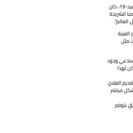
وكما قال محمد قسايمة، الأستاذ المشارك في الهندسة الميكانيكية والهندسة الحيوية والمؤلف الرئيسي للبحث: "خلال جائحة كوفيد-19، كان
نا الشريحة
العالم".
العينة
ت مثل
يستدعي وجود
، فيمكن لهذا
ديم العلاج،
شكل مباشر
ق بتوفير