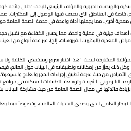
، خاصة في المناطق التي يصعب فيها الوصول إلى المختبرات. صمم
اض معدية أخرى، مما يجعلها أداة واعدة في خدمة الصحة العامة حول 
دة أهداف جينية في عملية واحدة، مما يحسن الكفاءة مع تقليل حجم 
 المعدية (البكتيريا، الفيروسات، إلخ)، عبر عدة أنواع من العينا
لمؤلفة المشاركة للبحث: "هذا اختبار سريع ومنخفض التكلفة ولا 
يرصد أهداف جينية متعددة في أقل من 10 دقائق. وكل ذلك يعزّز من إمكاناته وتطبيقاته في البيئات حول العالم
ي الأمراض من حيث سرعة تطبيق إجراءات الحجر والعلاج والسيطرة".
 الرصد البلازموني للشريحة وتوسعة التطبيقات الممكنة في مواقع تق
بزيادة فائدتها في مجال الصحة العامة من حيث مشاركة البيانات ب
الابتكار العلمي الذي يتصدى للتحديات العالمية، وخصوصاً فيما يتعل