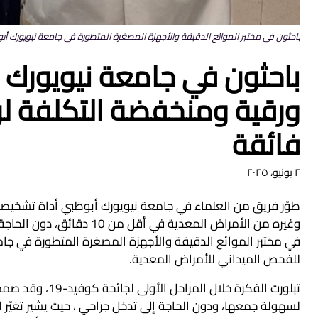
باحثون في مختبر الموائع الدقيقة والأجهزة المصغرة المتطورة في جامعة نيويورك أبوظبي (b
باحثون في جامعة نيويورك
ورقية ومنخفضة التكلفة لر
فائقة
٢ يونيو، ٢٠٢٥
للفحص الميداني للأمراض المعدية.
تبلورت الفكرة خل
لسهولة جمعها، ودون الحاجة إلى تدخل جراحي ، حيث يشير تغيّر