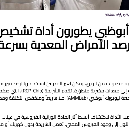
AMMLa)
 أبوظبي يطورون أداة تشخيص
صد الأمراض المعدية بسرعة
وغيره من الأمراض المعدية في أقل من 10 دقائق، دون الحاجة إلى معدا
في مختبر الموائع الدقيقة والأجهزة المصغرة المتطورة في جامعة نيويورك أبوظبي (AMMLab)، حلاً سريعاً ومنخفض ا
ال المراحل الأولى لجائحة كوفيد-19، وقد صممت الأداة لاكتشاف أبسط آثار المادة الوراثية الفيروسية في عينات
 اللون إلى وجود الفيروس المعني. تعمل الشريحة بدون كهرباء أو 