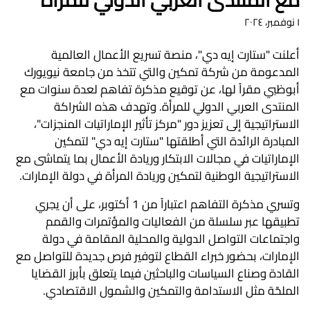
١ نوفمبر، ٢٠٢٤
أعلنت "ستارت إيه دي"، منصة تسريع الأعمال العالمية
المدعومة من شركة تمكين والتي تتخذ من جامعة نيويورك
أبوظبي مقراً لها، عن توقيع مذكرة تفاهم لعدة سنوات مع
المنتدى العربي الدولي للمرأة. وتهدف هذه الشراكة
الاستراتيجية إلى تعزيز دور "مركز تأثير الإماراتيات المنجزات"،
المبادرة الرائدة التي أطلقتها "ستارت إيه دي" لتمكين
الإماراتيات في مجالات الابتكار وريادة الأعمال بما يتماشى مع
الاستراتيجية الوطنية لتمكين وريادة المرأة في دولة الإمارات.
وتسري مذكرة التفاهم اعتباراً من 1 أكتوبر، على أن يجري
تطبيقها عبر سلسلة من الفعاليات والمؤتمرات والقمم
واجتماعات التواصل الدولية والمحلية المقامة في دولة
الإمارات، بحضور خبراء القطاع لتوفير فرص جديدة للتواصل مع
القادة وصناع السياسات والباحثين فيما يتعلق بأبرز القضايا
الملحّة مثل الاستدامة والتمكين والشمول الاقتصادي.