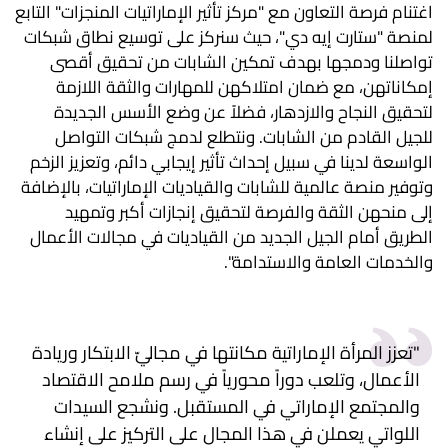
اغتنام فرصة التعاون مع "مركز تأثير الإماراتيات المنجزات" التابع
لمنصة "ستارت إيه دي"، حيث سنركز على توسيع نطاق شبكات
تواصلنا ودمجها بهدف تمكين الشابات من تحقيق أقصى
إمكاناتهن، مع ضمان امتلاكهن للمهارات والثقة اللازمة
لتحقيق النجاح والازدهار، فضلاً عن وضع الأسس الجديدة
للجيل القادم من الشابات. ونتطلع لدمج شبكات التواصل
الواسعة لدينا في سبيل إحداث تأثير إيجابي دائم، وتعزيز الزخم
وتوفير منصة عالمية للشابات والقياديات الإماراتيات، بالإضافة
إلى منحهن الثقة والفرصة لتحقيق إنجازات أكبر وتمهيد
الطريق أمام الجيل الجديد من القياديات في مجالات الأعمال
والخدمات العامة والاستدامة".
"تعزز المرأة الإماراتية مكانتها في مجاليّ الابتكار وريادة
الأعمال، وتلعب دوراً محورياً في رسم ملامح الاقتصاد
والمجتمع الإماراتي في المستقبل. ونشجع السيدات
اللواتي يعملن في هذا المجال على التركيز على إنشاء