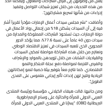
يقلل من وصولهن إلى فرص الشراكات والتعاون. ويمكننا الحد
من هذه التحديات من خلال تعزيز شبكات التواصل وتنفيذ
إجراءات من شأنها تسريع مشاركتهن".
وأضافت: "نشر مجلس سيدات أعمال الإمارات مؤخراً تقريراً أشار
فيه إلى أن السيدات يشكلن 18% من إجمالي رواد الأعمال في
دولة الإمارات، حيث تستحوذ الشركات المملوكة والمدارة من
سيدات دون 40 عاماً على نسبة 77.6%، مما يؤكد الدور
المحوري الذي تلعبه السيدات في تعزيز الاقتصاد الوطني.
ونعتزم من خلال هذه الشراكة مواصلة تمكين السيدات
والقياديات الشابات من خلال تزويدهن بالموارد والإشراف
والفرص اللازمة لمواصلة دفع عجلة الابتكار والنمو
الاقتصادي. كما نلتزم معاً بتوفير بيئة خصبة لنمو إمكاناتهن
الريادية وتتيح لهن إحداث تأثير إيجابي ملموس على المدى
الطويل".
ومن جانبها، قالت هيفاء الكيلاني، مؤسسة ورئيسة المنتدى
العربي الدولي للمرأة والحائزة على وسام الإمبراطورية
البريطانية (OBE): "يسرّنا في المنتدى العربي الدولي للمرأة