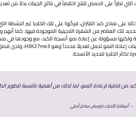
ي تطرأ على الحمض لتنتج اختلافاً في نتائج الجينات بدلاً من تعدي
ثه على نماذج كبد الفئران، فركّزوا على تلك الخلايا غير النشطة التي
ديد تلك العناصر من الشفرة اللاجينية الموجودة فيها، كما أنهم و
ّلة ولكنها مسؤولة عن إعادة نمو أنسجة الكبد، مع وجودها في م
الجينوم تتميّز بنشاط الجينات بشكل عام. وقد رصد الباحثون أن جينات إعادة النمو تحمل تع
 تكاثر الخلايا لتجديد الأنسجة.
كبد من قابلية لإعادة النمو، لما لذلك من أهمية بالنسبة لتطوير ال
أستاذة الأحياء كيرستن سادلر أدبلي