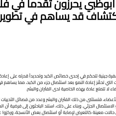
أبوظبي يحرزون تقدماً في ف
 اكتشاف قد يساهم في تطوير
 جينية تتحكم في إحدى خصائص الكبد وتحديداً قدرته على إعادة 
ت التي تحفّز إعادة النمو بعد استئصال جزء من الكبد، مما يساهم 
 لا تتمتع عادة بهذه الخاصية لدى الفئران والبشر.
أعضاء، فتستثنى من ذلك الفئران والبشر وعدد من فصائل الثدييات ا
استئصال الجزئي. وبناء على ذلك، استند الباحثون إلى فرضية أن الج
لات معينة كالتعرض لإصابة أو استئصال بعض الأنسجة، وركزوا ع