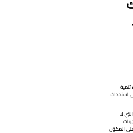
ك
تنمية
في استحداث
لتي لا
ينات
لى المكوّن