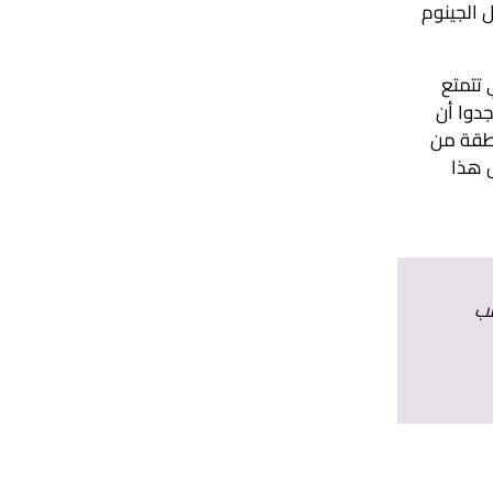
ل الجينوم
 تتمتع
جدوا أن
نطقة من
ديلاً محدداً وهو H3K27me3، ولدى فصل هذا
طب