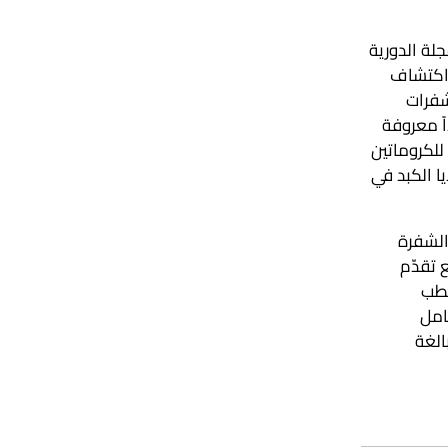
جلة الدورية
 اكتشاف
شفرات
اً معروفة
لكروماتين
ا الكبد في
الشفرة
 تقدّم
لطب
امل
الغة