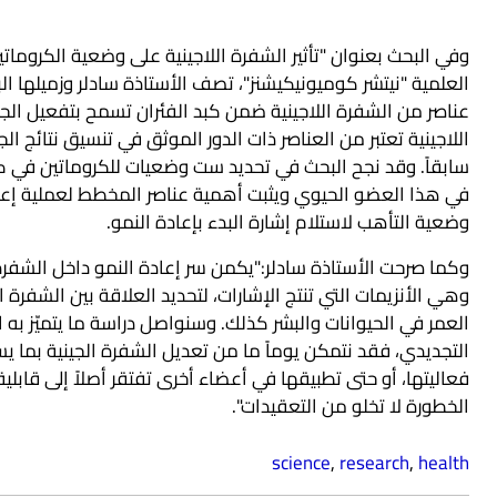
وفي البحث بعنوان "تأثير الشفرة اللاجينية على وضعية الكروماتين 
العلمية "نيتشر كوميونيكيشنز"، تصف الأستاذة سادلر وزميلها 
عناصر من الشفرة اللاجينية ضمن كبد الفئران تسمح بتفعيل الج
اللاجينية تعتبر من العناصر ذات الدور الموثق في تنسيق نتائج ا
سابقاً. وقد نجح البحث في تحديد ست وضعيات للكروماتين في 
في هذا العضو الحيوي ويثبت أهمية عناصر المخطط لعملية إعادة ن
وضعية التأهب لاستلام إشارة البدء بإعادة النمو.
وكما صرحت الأستاذة سادلر:"يكمن سر إعادة النمو داخل الشفرة 
وهي الأنزيمات التي تنتج الإشارات، لتحديد العلاقة بين الشفرة 
العمر في الحيوانات والبشر كذلك. وسنواصل دراسة ما يتميّز به ا
التجديدي، فقد نتمكن يوماً ما من تعديل الشفرة الجينية بما يسم
فعاليتها، أو حتى تطبيقها في أعضاء أخرى تفتقر أصلاً إلى قابلي
الخطورة لا تخلو من التعقيدات".
science
,
research
,
health