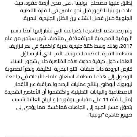
يُطلق عليها مصطلح "بولينيا"، على مدى أربعة عقود، حيث
عادت بولينيا للظهور قبل نحو عامين في القارة القطبية
الجنوبية خلال فصل الشتاء بين الكتل الجليدية البحرية.
وتم رصد هذه الظاهرة الجُغرافية التي يُشار إليها أيضاً باسم
’الهضبة المحيطية المرتفعة‘ في منتصف شهر سبتمبر من عام
2017، وذلك وسط كتلة جليدية بحرية تراكمية في بحر لازاريف
بمنطقة القارة القطبية الجنوبية، الأمر الذي أثار تساؤل
العلماء حول كيفية حدوث هذه الظاهرة خلال شهور الشتاء
قارص البرودة ذات طبقات الثلج البحرية الكثيفة. ونظراً لصعوبة
الوصول إلى هذه المنطقة، استعان علماء الأبحاث في جامعة
نيويورك أبوظبي بنتائج عمليات الرصد والمراقبة عبر الأقمار
الاصطناعية والبيانات التحليلية، واكتشفوا أن الأعاصير الشديدة
(مثل الفئة 11 على مقياس بوفورت) والرياح العاتية تتسبب
بتحوّل مسار الجليد إلى اتجاهات مُعاكسة، مما يؤدي إلى
ظهور ظاهرة "بولينيا".