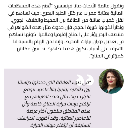
وتقول عالمة الأبحاث ديانا فرنسيس: "تُعتبر هذه المسطّحات
المائية بمثابة ممرات عبر كتل الجليد البحري؛ حيث تساهم في
نقل كمياتٍ هائلة من الطاقة بين المحيط والغلاف الجوي.
ونظراً لكونها كبيرة الحجم، فإن حدوث مثل هذه الظواهر في
منتصف البحر يؤثر على المناخ إقليمياً وعالمياً، كونها تساهم
في تعديل دوران تيارات المحيط. وإنه لمن الهام بالنسبة لنا
التعرف على أسباب تكون هذه الظاهرة لتحسين مكانتها
كمؤثر في المناخ".
"في ضوء العلاقة التي حددتها دراستنا
بين ظاهرة بولينيا والأعاصير، نتوقع
تكرار حدوث مثل هذه الظواهر مع
ارتفاع درجات حرارة المناخ، خاصة وأن
هذه المناطق ستكون أكثر عرضة
للأعاصير العاتية. وقد أظهرت الدراسات
السابقة أن ارتفاع درجات الحرارة