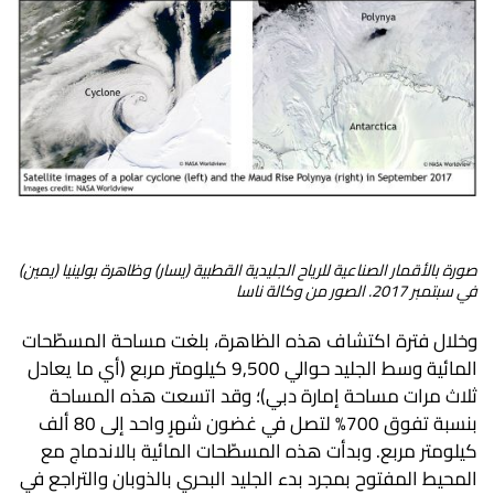
صورة بالأقمار الصناعية للرياح الجليدية القطبية (يسار) وظاهرة بولينيا (يمين)
في سبتمبر 2017. الصور من وكالة ناسا
وخلال فترة اكتشاف هذه الظاهرة، بلغت مساحة المسطّحات
المائية وسط الجليد حوالي 9,500 كيلومتر مربع (أي ما يعادل
ثلاث مرات مساحة إمارة دبي)؛ وقد اتسعت هذه المساحة
بنسبة تفوق 700% لتصل في غضون شهرٍ واحد إلى 80 ألف
كيلومتر مربع. وبدأت هذه المسطّحات المائية بالاندماج مع
المحيط المفتوح بمجرد بدء الجليد البحري بالذوبان والتراجع في