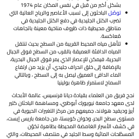
بشكل أكبر من قبل في نفس المكان عام 1974
توصّل
الباحثون إلى تسبب الأعاصير والرياح العاتية التي
تضرب الكتل الجليدية في دفع الكتل الجليدية في
مناطق محيطية ذات ظروف مناخية معينة باتجاهات
مُعاكسة.
تتأهل مياه المحيط القريبة من السطح بحيث تنتقل
المياه الدافئة العميقة بالقرب من السطح فوق الجبال
البحرية، فيمكن للإعصار الذي يمر فوق الجبال البحرية،
بالإضافة إلى خلق انحراف جليدي، أن يزيد من ارتفاع
الماء الدافئ العميق ليصل به إلى السطح ، وبالتالي
السماح لاستمرار ظاهرة بولينيا
نجح فريق من العلماء بقيادة ديانا فرنسيس، عالمة الأبحاث
لدى معهد جامعة نيويورك أبوظبي، ومساهمة الباحثان كلير
أيرز وديفيد هولاند، جميعهم من مركز التغيرات الحيوية في
مستوى سطح البحر، وخوان كويستا، من جامعة باريس إيست،
في كشف الأسرار الغامضة المحيطة بظاهرة تكوّن
المسطّحات المائية وسط الجليد في منتصف المحيطات، والتي