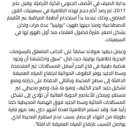
بداية الصيف في النّصف الجنوبيّ للكرة الأرضيّة. وقبل عام
2017، تم رصد أكبر حجم لهذه الظاهرة في سبعينيات القرن
الماضي، وذلك عندما بدأ استخدام أنظمة المراقبة عبر الأقمار
الاصطناعية؛ ومنذ حينها ظهرت "بولينيا" عدة مرات ولكن
بشكل اصغر، مثيرةً فضول العلماء منذ أول ظهور لها في
السبعينات.
وعمل ديفيد هولاند سابقاً على الجانب المتعلق بالرسومات
البحرية لظاهرة بولينيا، حيث قال: "سبق واكتشفنا أن وجود
هضبة طينية في قاع البحر أسفل المسطّحات غير المتجمدة
وسط الجليد يوفر الظروف المواتية لارتفاع المياه العميقة
الدافئة إلى سطح المحيط، وبالتالي الحفاظ على حرارته ومنع
تشكيل جليد البحر الكثيف. وهو بلا شك وضع محيطي غير
مستقر، ويمكن للأعاصير الجوية العاتية أن تؤدي إلى تشكل
المسطّحات المائية وسط الجليد فوق الهضبة المحيطية كما
رأينا هنا. وقد تستمر الظاهرة لعدة أشهر، حتى بعد مرور فترة
طويلة من انتهاء الإعصار، بسبب عدم استقرار المحيط الذي
يواصل التسبب بارتفاع المياه العميقة الدافئة".