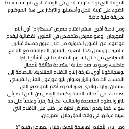
المهنية التي تواجه تربية النحل في الوقت الذي يتم فيه تسليط
الضوء على تربية النحل وأهميتها والتركيز على هذا الموضوع
بطريقة فنية جاذبة.
ومن ناحية أخرى، سيتم افتتاح معرض "سبيكترام" أول أيام
المهرجان ، وهو معرض متخصص في الفنون الفضائية ليقدم
موضوعاً عن الفنون الضوئية من خلال عيون خمسة فنانين
عالميين. ويشمل هذا المعرض الفنون المترافقة مع الواقع
الافتراضي من خلال النجوم المتطايرة التي أنشأتها إليزا
ماكنيت، وهو ما يعد بمثابة استعادة متألقة لأعمال
بوهجانكونا أوي، شركة إنتاج الأفلام الفنلندية، بالإضافة إلى
اللمسات الخاصة بالليزر بعنوان بليو غورغون للفنان الفرنسي
ستيفان بيراود، والذي يعتبر الضوء أهم المواضيع التي
يعتمدها في أعماله الفنية وكيفية الوصل بين الفن الضوئي
لليزر والعلوم المتعددة والحالات الكارثية رمزياً وعلمياً على حد
سواء. كما يقدم المعرض نظرة عن كثب على الأفلام التي
سيتم عرضها في وقت لاحق خلال المهرجان.
ومن بين الأفلام المرشحة للعرض خلال المهرجان فيلم "ذا