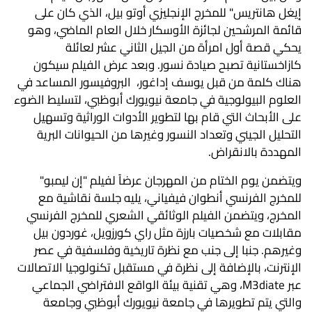
إيغل هانتريس" للمخرج الإنجليزي أوتو بيل، الذي كان على
قائمة المرشحين لجائزة الأوسكار خلال العام الماضي، وهو
يحكي قصة أول امرأة من الجيل الثاني عشر لعائلة
كازاخستانية تصبح صيادة نسور. وبعد عرض الفيلم سيكون
هناك كلمة من قبل يوسف إداغور، البروفيسور المساعد في
العلوم البيولوجية في جامعة نيويورك أبوظبي، لتسليط الضوء
على الأبحاث التي قام بها لتطوير الأدوات الوراثية وتسهيل
التحليل الجيني وتعداد النسور وغيرها من الحيوانات البرية
المهددة بالانقراض.
ويتضمن يوم الختام من المهرجان عرضاً لفيلم "إن ليمبو"
للمخرج الفرنسي أنطوان فيفياني، يليه جلسة نقاشية مع
المخرج، ويتضمن الفيلم الوثائقي الشعري للمخرج الفرنسي
مقابلات مع شخصيات بارزة مثل راي كورزويل، غوردون بيل
وغيرهم. جنبا إلى جنب مع نظرة تاريخية وفلسفية في عصر
الإنترنت، بالإضافة إلى نظرة في مستقبل تكنولوجيا الاتصالات
عبر M3diate، وهي تقنية بيئة الواقع الافتراضي الجماعي
والتي يتم تطويرها في جامعة نيويورك أبوظبي وجامعة