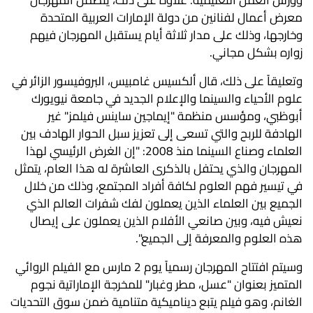
وورش العمل التعليمية. علاوة على ذلك، يتضمن المهرجان
معرض أعمال لفنانين من دولة الإمارات العربية المتحدة
وخارجها، وذلك على مدار ثلاثة أيام يستقبل المهرجان فيهم
زواره بشكل مجاني.
وتعليقاً على ذلك، قال ألكسيس غامبيس، البروفيسور الزائر في
علوم الأحياء والسينما والإعلام الجديد في جامعة نيويورك
أبوظبي، ومؤسس منظمة "إيماجين ساينس فيلمز" غير
الهادفة للربح والتي تسعى إلى تعزيز سبل الحوار الهادف بين
العلماء وصناع السينما منذ 2008: "إن الغرض الرئيسي لهذا
المهرجان والذي يحتفل بالذكرى العاشرة له هذا العام، يتمثل
في تيسير فهم العلوم لكافة أفراد المجتمع، وذلك من خلال
الجميع بين العلماء الذين يعملون لفك شفرات العالم الذي
نعيش فيه، وبين صانعي الأفلام الذين يعملون على إيصال
هذه العلوم والمعرفة إلى الجميع".
وسيتم افتتاح المهرجان رسمياً يوم 2 مارس مع الفيلم الروائي
المتميز بعنوان "عسل، مطر وغبار" للمخرجة الإماراتية نجوم
الغانم، وهو فيلم يتبع ديناميكية متنامية ضمن سوق التحديات