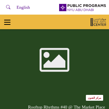
لفتح أو إغلاق قائمة التصفح، يرجى استخدام + /
earch
NYU
English
Abu
Dhabi
Public
Programs
Home
مركز الفنون
Rooftop Rhythms #40 @ The Market Place