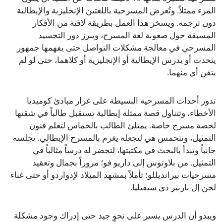
المرء ممثلاً. وتُعرض المسرحية باللغتين الإنجليزية والإيطالية
دون ترجمة. ويسخر هذا العمل بطريقة لافتة من الأفكار
المسبقة حول صعوبة لغة المسرح، ويبرز دور التجسيد
المسرحي في معالجة مشكلات التواصل حتى يفهمها جمهور
يتحدث أو يدرس الإيطالية أو الإنجليزية أو كلاهما، حتى لو لم
يتقن أي منهما.
تدور أحداث المسرحية البسيطة على غرار مبادئ كوميديا
الأخطاء، وتتناول قصة ممثلة إيطالية تستقبل طالباً في شقتها
لحصة مسرح خاصة. يمتلئ الطالب بالحماس لتعلم فنون
التمثيل، وتتحمس هي لتجعله يغرم بالمسرح الإيطالي. تجلسه
جانباً وتبدأ بالبحث في مكتبتها، لتحضر له درساً مثالياً في
التمثيل. من بلاوتوس إلى داريو فو؛ مروراً بجمال وتعقيد
مسرحيات بيرانديللو؛ تأملاً بمشهد الميلاد لإدواردو أو حتى غناء
لحن إل باربير دي سيفيليا.
ويبدو أن الدرس يسير على نحوٍ جيد حتى إدراك وجود مشكلة