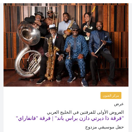
مركز الفنون
عرض
العروض الأولى للفرقتين في الخليج العربي
"فرقة ذا ديرتي دازن براس باند" | فرقة "فانفاراي"
حفل موسيقي مزدوج