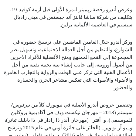
ريمينز
وعرض أندرو رقصة
للمرة الأولى قبل أزمة كوفيد-19،
بتكليف من شركة ساشا فالتز آند جيستس في مبنى راديال
سيستم في العاصمة الألمانية برلين.
وركز أندرو خلال العامين الماضيين على ترسيخ حضوره في
الشوارع، والتنظيم من أجل العدالة الاجتماعية، وتسهيل نظر
المجموعة إلى القمع الممنهج ومنح الأفضلية للأفراد الآخرين
من أصول أوروبية، إلى جانب إنشاء بنية تحتية تقنية من أجل
الأعمال الفنية التي تركز على الوقت والرواية والتجارب الغامرة
والأضواء والأصوات التي تعكس مشاعر الحزن والخسارة
والحضور.
نيرفوس/
وتتضمن عروض أندرو الأصلية في نيويورك كلاً من
سيستم
(2018 – مهرجان نيكست ويف في أكاديمية بروكلين
للموسيقى)، و_أفتر_ (مهرجان آندر ذا رادار في ذا بابليك ثياتر)،
و_يو آر نو وير_ (الحائز على جائزة أوبي في عام 2015 وترشح
لجائزة دراما ديسك في عام 2016)، و_دانس/فيلد_ (روليت –