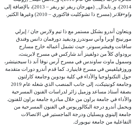
2014)، و_تايدال_ (مهرجان ريفر تو ريفر – 2013)، بالإضافة إلى
واو+فلاتر
(مسرح ذا تشوكليت فاكتوري – 2010) وغيرها الكثير.
ويتعاون أندرو بشكل مستمر مع ذا تيم ولارس جان / إيرلي
مورنينج أوبرا وآني سوندرز وديفيد دورفمان دانس وفندق
سافانت وفيشرسبونر، حيث تشمل أعماله خارج مسارح
برودواي كلاً من دولفينز آند شاركس في مسرح لابرينث،
وسمول ماوث ساوندس في مسرح آرس نوفا آند ذا سيجنيتشر،
وروزفيلفيس في مسرح فاينيارد. كما قدم أندرو دورات متقدمة
حول التكنولوجيا والأداء في كلية بودوين وجامعة كارلتون
وجامعة كونيتيكت، إلى جانب المنصب الذي شغله عام 2019
بصفة أستاذ مساعد وزميل زائر لدراسات الفنون المسرحية
والأداء في جامعة براون من خلال مبادرة جامعة براون للفنون.
ويحمل أندرو درجة البكالوريوس في الفنون المسرحية من
جامعة إلينوي ويسليان ودرجة الماجستير في الاتصالات
التفاعلية من جامعة نيويورك.