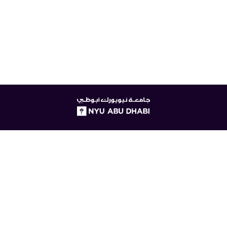
NYUAD
logo
© جامعة نيويورك أبوظبي
بيان الخصوصية الرقمية
الوصول
للاتصال بنا