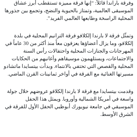
وفرقة باراندا قائلاً: “إنها فرقة مميزة تستقطب أبرز عشاق
الموسيقى العالمية، وتمتاز بالحيوية والنضج، وتجمع بين جذورها
المحلية الراسخة وطابعها العالمي الفريد”.
وتمثّل فرقة لا بارندا إلكلافو فرقة الترانيم المحلية في بلدة
إلكلافو، وما يزال أعضاؤها يعزفون معاً منذ أكثر من 30 عاماً في
المهرجانات والجنازات المحلية واحتفالات رأس السنة
والاجتماعات، ويستلهمون موسيقاهم وأغانيهم من الحكايات
المحلية والقصص التي تحتفي بالانتماء. وبدأت بيتسايدا ماتشادو
مسيرتها الغنائية مع الفرقة في أواخر ثمانينات القرن الماضي.
وقدمت بيتسايدا مع فرقة لا بارندا إلكلافو عروضهم خلال جولة
واسعة في أمريكا الشمالية وأوروبا. ويمثل هذا الحفل
الموسيقي في جامعة نيويورك أبوظبي الحفل الأول للفرقة في
الشرق الأوسط.