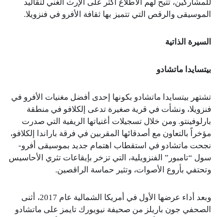
للمشاركين، تتيح لهم الاطلاع أكثر على الإرث الغني لتقاليد
الموسيقى والرقص التي تتميز بها ثقافة الأفرو في فنزويلا.
السيرة الذاتية
بيتسايدا ماتشادو
تشتهر بيتسايدا ماتشادو بكونها إحدى أفضل مغنيات الأفرو في
فنزويلا، ونشأت في قرية صغيرة تدعى إلكلافو في منطقة
بارلوفينتو. ومن خلال تسجيلات أغنياتها الريفية التي صدرت
مؤخراً بالتعاون مع أصدقائها المقربين في فرقة باراندا إلكلافو،
نجحت ماتشادو في استقطاب اهتمام جديد بموسيقى أفرو-
سول “تامبور” الفنزويلية، التي تزخر بإيقاعات تثري الأحاسيس
وتحتفي بأروع الأصوات، وتثير حماسة الراقصين.
وبعد أداء عرضها الأول في أمريكا الشمالية عام 2017، أثنى
الصحفي جون باريلز من صحيفة نيويورك تايمز على ماتشادو